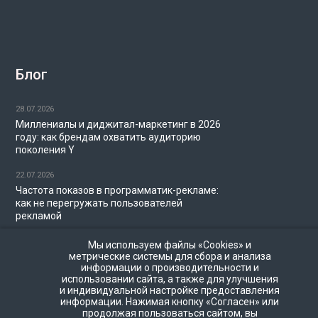
Блог
28.07.2026
Миллениалы и диджитал-маркетинг в 2026
году: как брендам охватить аудиторию
поколения Y
22.07.2026
Частота показов в программатик-рекламе:
как не перегружать пользователей
рекламой
20.07.2026
Мы используем файлы «Cookies» и
State of Mobile 2026: главные тренды
метрические системы для сбора и анализа
информации о производительности и
мобильного рынка, приложений и рекламы
использовании сайта, а также для улучшения
по данным Sensor Tower
и индивидуальной настройке предоставления
информации. Нажимая кнопку «Согласен» или
16.07.2026
продолжая пользоваться сайтом, вы