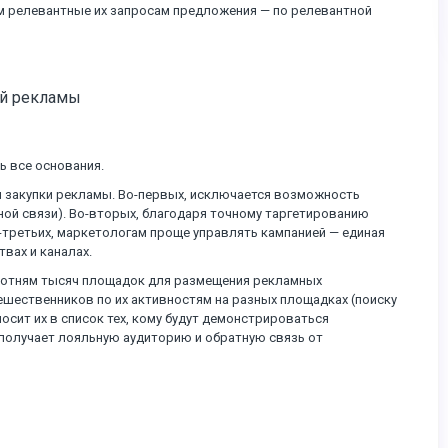
м релевантные их запросам предложения — по релевантной
ой рекламы
ь все основания.
 закупки рекламы. Во-первых, исключается возможность
ой связи). Во-вторых, благодаря точному таргетированию
в-третьих, маркетологам проще управлять кампанией — единая
вах и каналах.
к сотням тысяч площадок для размещения рекламных
ешественников по их активностям на разных площадках (поиску
осит их в список тех, кому будут демонстрироваться
 получает лояльную аудиторию и обратную связь от