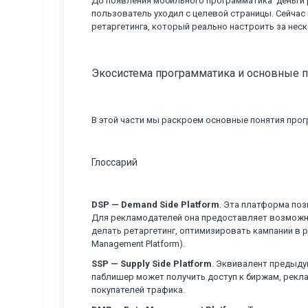
До появления мобильного программатика деньги 
пользователь уходил с целевой страницы. Сейча
ретаргетинга, который реально настроить за неск
Экосистема программатика и основные п
В этой части мы раскроем основные понятия прог
Глоссарий
DSP — Demand Side Platform
. Эта платформа поз
Для рекламодателей она предоставляет возможно
делать ретаргетинг, оптимизировать кампании в р
Management Platform).
SSP — Supply Side Platform
. Эквивалент предыду
паблишер может получить доступ к биржам, рекл
покупателей трафика.