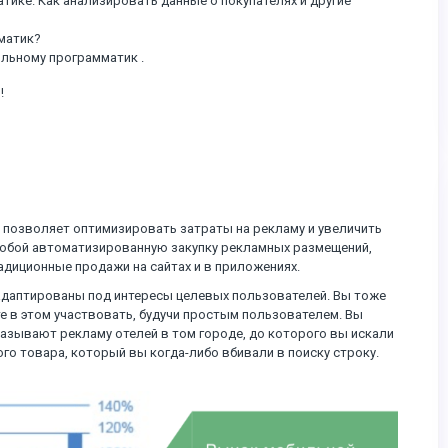
тике. Как анализировать данные о покупателях и другие
матик?
ильному программатик .
!
 позволяет оптимизировать затраты на рекламу и увеличить
собой автоматизированную закупку рекламных размещений,
диционные продажи на сайтах и в приложениях.
адаптированы под интересы целевых пользователей. Вы тоже
е в этом участвовать, будучи простым пользователем. Вы
казывают рекламу отелей в том городе, до которого вы искали
го товара, который вы когда-либо вбивали в поиску строку.