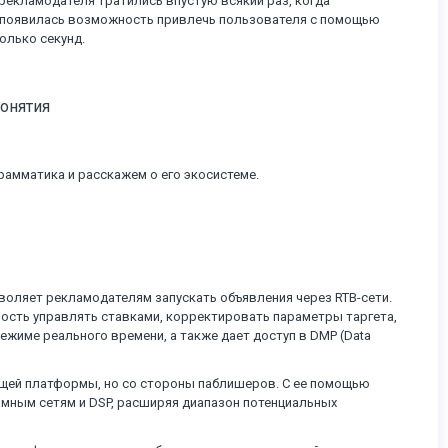
рекламодателя тратились впустую всякий раз, когда
с появилась возможность привлечь пользователя с помощью
олько секунд.
онятия
рамматика и расскажем о его экосистеме.
воляет рекламодателям запускать объявления через RTB-сети.
сть управлять ставками, корректировать параметры таргета,
ежиме реального времени, а также дает доступ в DMP (Data
щей платформы, но со стороны паблишеров. С ее помощью
амным сетям и DSP, расширяя диапазон потенциальных