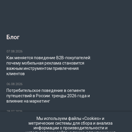
Блог
07.08.2026
Как меняется поведение B2B-покупателей:
почему мобильная реклама становится
важным инструментом привлечения
клиентов
06.08.2026
Потребительское поведение в сегменте
путешествий в России: тренды 2026 года и
влияние на маркетинг
28.07.2026
Миллениалы и диджитал-маркетинг в 2026
Мы используем файлы «Cookies» и
метрические системы для сбора и анализа
году: как брендам охватить аудиторию
информации о производительности и
поколения Y