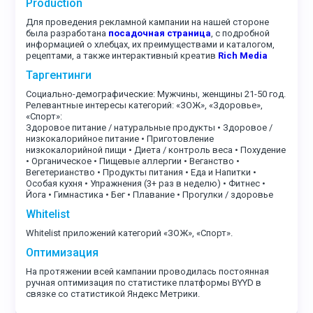
Production
Для проведения рекламной кампании на нашей стороне
была разработана
посадочная страница
, с подробной
информацией о хлебцах, их преимуществами и каталогом,
рецептами, а также интерактивный креатив
Rich Media
Таргентинги
Социально-демографические: Мужчины, женщины 21-50 год.
Релевантные интересы категорий: «ЗОЖ», «Здоровье»,
«Спорт»:
Здоровое питание / натуральные продукты • Здоровое /
низкокалорийное питание • Приготовление
низкокалорийной пищи • Диета / контроль веса • Похудение
• Органическое • Пищевые аллергии • Веганство •
Вегетерианство • Продукты питания • Еда и Напитки •
Особая кухня • Упражнения (3+ раз в неделю) • Фитнес •
Йога • Гимнастика • Бег • Плавание • Прогулки / здоровье
Whitelist
Whitelist приложений категорий «ЗОЖ», «Спорт».
Оптимизация
На протяжении всей кампании проводилась постоянная
ручная оптимизация по статистике платформы BYYD в
связке со статистикой Яндекс Метрики.