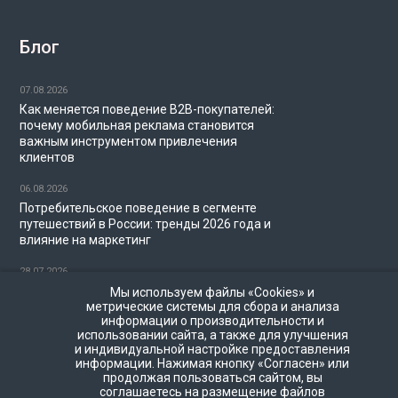
Блог
07.08.2026
Как меняется поведение B2B-покупателей:
почему мобильная реклама становится
важным инструментом привлечения
клиентов
06.08.2026
Потребительское поведение в сегменте
путешествий в России: тренды 2026 года и
влияние на маркетинг
28.07.2026
Миллениалы и диджитал-маркетинг в 2026
Мы используем файлы «Cookies» и
году: как брендам охватить аудиторию
метрические системы для сбора и анализа
информации о производительности и
поколения Y
использовании сайта, а также для улучшения
и индивидуальной настройке предоставления
22.07.2026
информации. Нажимая кнопку «Согласен» или
Частота показов в программатик-рекламе:
продолжая пользоваться сайтом, вы
как не перегружать пользователей
соглашаетесь на размещение файлов