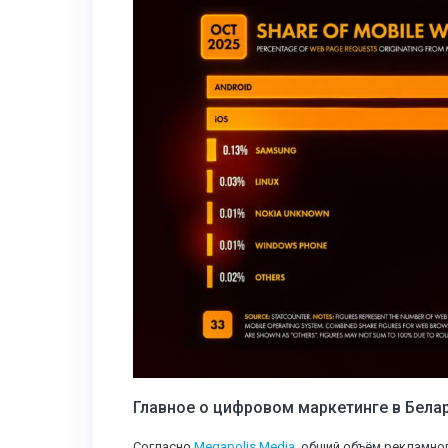
Главное о цифровом маркетинге в Бела
Согласно
Megapolis Media
, общий объём рекламно