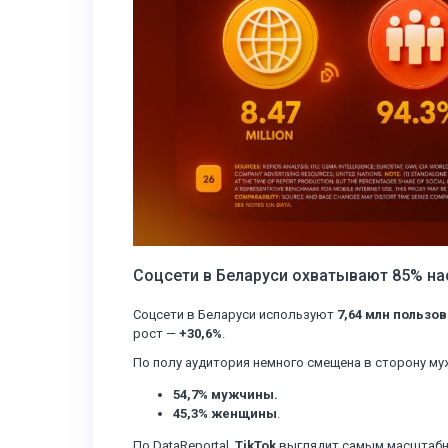
Соцсети в Беларуси охватывают 85% н
Соцсети в Беларуси используют
7,64 млн пользо
рост —
+30,6%
.
По полу аудитория немного смещена в сторону му
54,7% мужчины.
45,3% женщины
.
По DataReportal,
TikTok
выглядит самым масштабны