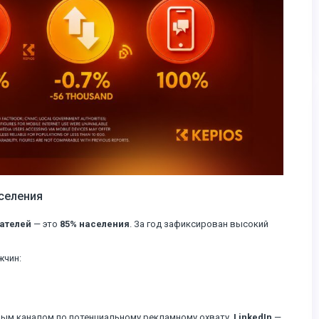
аселения
вателей
— это
85% населения
. За год зафиксирован высокий
жчин:
м каналом по потенциальному рекламному охвату.
LinkedIn
—