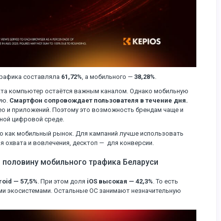
-трафика составляла
61,72%
, а мобильного —
38,28%
.
укта компьютер остаётся важным каналом. Однако мобильную
ую.
Смартфон сопровождает пользователя в течение дня.
ео и приложений. Поэтому это возможность брендам чаще и
вной цифровой среде.
ко как мобильный рынок. Для кампаний лучше использовать
 охвата и вовлечения, десктоп — для конверсии.
ти половину мобильного трафика Беларуси
roid — 57,5%
. При этом доля
iOS высокая — 42,3%
. То есть
ми экосистемами. Остальные ОС занимают незначительную