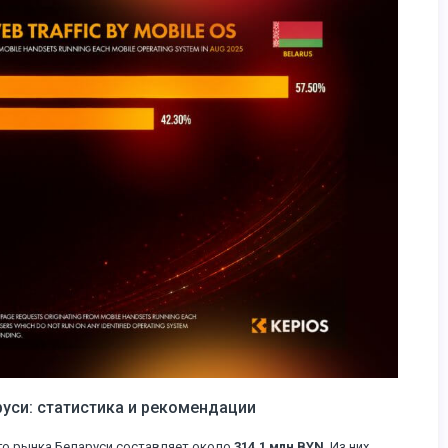
руси: статистика и рекомендации
го рынка Беларуси составляет около
314,1 млн BYN
. Из них