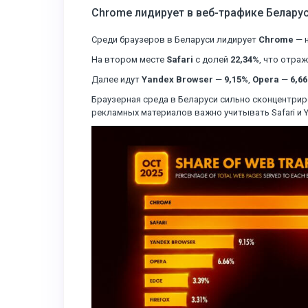
Chrome лидирует в веб-трафике Белару
Среди браузеров в Беларуси лидирует
Chrome
— н
На втором месте
Safari
с долей
22,34%
, что отра
Далее идут
Yandex Browser
—
9,15%
,
Opera
—
6,6
Браузерная среда в Беларуси сильно сконцентриро
рекламных материалов важно учитывать Safari и Y