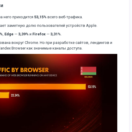
си
а него приходится
53,15%
всего веб-трафика.
жает заметную долю пользователей устройств Apple.
6%
,
Edge
—
3,39%
и
Firefox
—
3,31%
.
вана вокруг Chrome. Но при разработке сайтов, лендингов и
andex Browser как значимые каналы доступа.