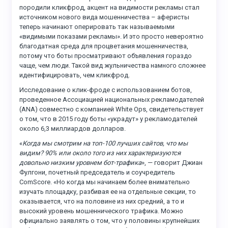
породили кликфрод, акцент на видимости рекламы стал
источником нового вида мошенничества – аферисты
теперь начинают оперировать так называемыми
«видимыми показами рекламы». И это просто невероятно
благодатная среда для процветания мошенничества,
потому что боты просматривают объявления гораздо
чаще, чем люди. Такой вид жульничества намного сложнее
идентифицировать, чем кликфрод.
Исследование о клик-фроде с использованием ботов,
проведенное Ассоциацией национальных рекламодателей
(ANA) совместно с компанией White Ops, свидетельствует
о том, что в 2015 году боты «украдут» у рекламодателей
около 6,3 миллиардов долларов.
«
Когда мы смотрим на топ-100 лучших сайтов, что мы
видим? 90% или около того из них характеризуются
довольно низким уровнем бот-трафика
», — говорит Джиан
Фулгони, почетный председатель и соучредитель
ComScore. «Но когда мы начинаем более внимательно
изучать площадку, разбивая ее на отдельные секции, то
оказывается, что на половине из них средний, а то и
высокий уровень мошеннического трафика. Можно
официально заявлять о том, что у половины крупнейших