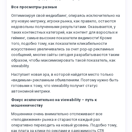
Все просмотры разные
Оптимизируя свой медиабаинг, опираясь исключительно на
эту новую метрику, игроки рынка, как правило, остаются
недовольны полученными результатами. Оказывается, у
таких контекстных категорий, как контент для взрослых и
гейминг, самые высокие показатели видимости! Кроме
того, подобно тому, как показатели кликабельности
искусственно увеличивались за счет pop-up рекламных
сообщений, многие сайты сегодня разрабатываются таким
образом, чтобы максимизировать такой показатель, как
viewability.
Наступает новая эра, в которой найдется место только
«видимым» рекламным объявлениям. Поэтому нужно быть
готовыми к тому, что viewability получит статус
автономной метрики.
Фокус исключительно на viewability – путь к
мошенничеству
Мошенники очень внимательно отслеживают все
«телодвижения» рынка и стараются каждый раз
оперативно переходить на новый уровень. Подобно тому,
как плата за клики по рекламе и одержимость CTR