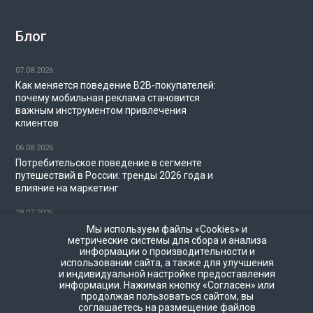
Блог
07.08.2026
Как меняется поведение B2B-покупателей:
почему мобильная реклама становится
важным инструментом привлечения
клиентов
06.08.2026
Потребительское поведение в сегменте
путешествий в России: тренды 2026 года и
влияние на маркетинг
28.07.2026
Миллениалы и диджитал-маркетинг в 2026
Мы используем файлы «Cookies» и
году: как брендам охватить аудиторию
метрические системы для сбора и анализа
информации о производительности и
поколения Y
использовании сайта, а также для улучшения
и индивидуальной настройке предоставления
22.07.2026
информации. Нажимая кнопку «Согласен» или
Частота показов в программатик-рекламе:
продолжая пользоваться сайтом, вы
как не перегружать пользователей
соглашаетесь на размещение файлов