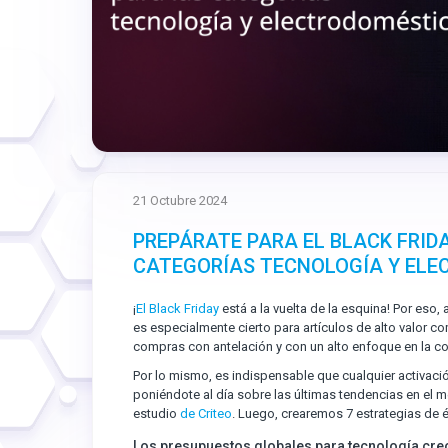
21 Octubre 2024
PREPÁRATE PARA EL BLACK FRIDA
CATEGORÍAS TECNOLOGÍA Y EL
¡
El Black Friday
está a la vuelta de la esquina! Por es
es especialmente cierto para artículos de alto valor 
compras con antelación y con un alto enfoque en la co
Por lo mismo, es indispensable que cualquier activaci
poniéndote al día sobre las últimas tendencias en el 
estudio
de Criteo
. Luego, crearemos 7 estrategias de éx
Los presupuestos globales para tecnología crec