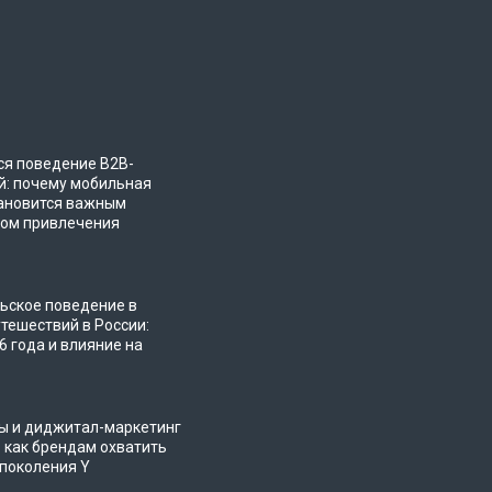
ся поведение B2B-
й: почему мобильная
ановится важным
том привлечения
ьское поведение в
утешествий в России:
6 года и влияние на
ы и диджитал-маркетинг
: как брендам охватить
поколения Y