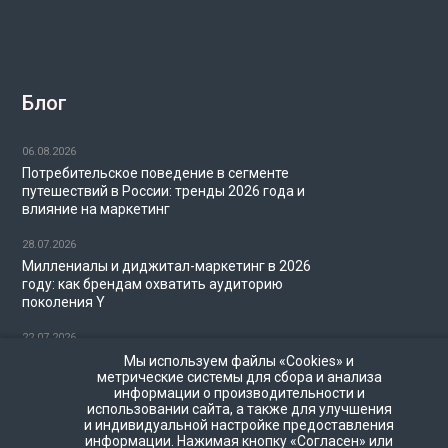
Блог
06.08.2026
Потребительское поведение в сегменте
путешествий в России: тренды 2026 года и
влияние на маркетинг
28.07.2026
Миллениалы и диджитал-маркетинг в 2026
году: как брендам охватить аудиторию
поколения Y
22.07.2026
Частота показов в программатик-рекламе:
Мы используем файлы «Cookies» и
как не перегружать пользователей
метрические системы для сбора и анализа
информации о производительности и
рекламой
использовании сайта, а также для улучшения
и индивидуальной настройке предоставления
20.07.2026
информации. Нажимая кнопку «Согласен» или