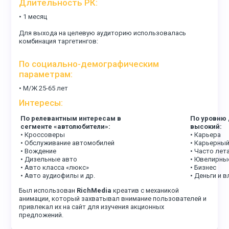
Длительность РК:
• 1 месяц
Для выхода на целевую аудиторию использовалась
комбинация таргетингов:
По социально-демографическим
параметрам:
• М/Ж 25-65 лет
Интересы:
По релевантным интересам в
По уровню 
сегменте «автолюбители»:
высокий:
• Кроссоверы
• Карьера
• Обслуживание автомобилей
• Карьерны
• Вождение
• Часто ле
• Дизельные авто
• Ювелирны
• Авто класса «люкс»
• Бизнес
• Авто аудиофилы и др.
• Деньги и 
Был использован
RichMedia
креатив с механикой
анимации, который захватывал внимание пользователей и
привлекал их на сайт для изучения акционных
предложений.