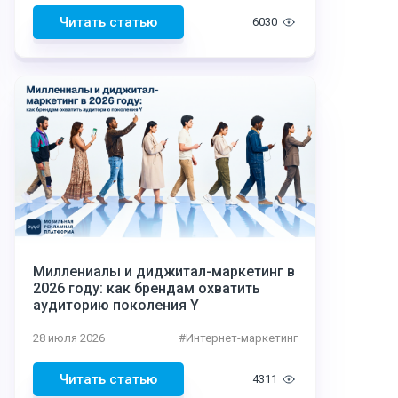
Читать статью
6030
Миллениалы и диджитал-маркетинг в
2026 году: как брендам охватить
аудиторию поколения Y
28 июля 2026
#
Интернет-маркетинг
Читать статью
4311