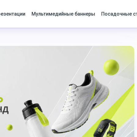
езентации
Мультимедийные баннеры
Посадочные с