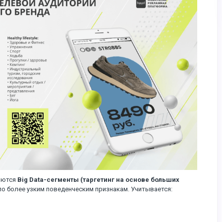
яются
Big Data-сегменты (таргетинг на основе больших
по более узким поведенческим признакам. Учитывается: