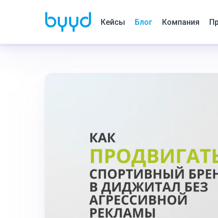
Кейсы
Блог
Компания
Пр