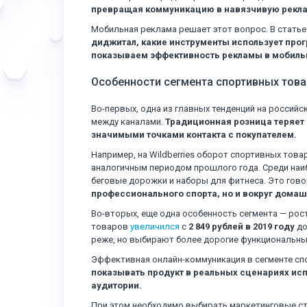
превращая коммуникацию в навязчивую рекл
Мобильная реклама решает этот вопрос. В стать
диджитал, какие инструменты использует про
показываем эффективность рекламы в мобиль
Особенности сегмента спортивных това
Во-первых, одна из главных тенденций на россий
между каналами.
Традиционная розница теряет 
значимыми точками контакта с покупателем.
Например, на Wildberries оборот спортивных това
аналогичным периодом прошлого года. Среди наи
беговые дорожки и наборы для фитнеса. Это гово
профессионального спорта, но и вокруг домаш
Во-вторых, еще одна особенность сегмента — рост
товаров
увеличился
с
2 849 рублей в 2019 году
д
реже, но выбирают более дорогие функциональны
Эффективная онлайн-коммуникация в сегменте сп
показывать продукт в реальных сценариях ис
аудитории.
При этом необходимо выбирать маркетинговые с