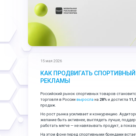
15 мая 2026
КАК ПРОДВИГАТЬ СПОРТИВНЫЙ
РЕКЛАМЫ
Российский рынок спортивных товаров становится
торговля в России
выросла
на
28%
и достигла
11,
продаж.
Но рост рынка усиливает и конкуренцию. Аудито
желание быть активнее, выглядеть лучше, подде
работать мягче — не навязывать продукт, а показ
На этом фоне перед спортивными брендами встае