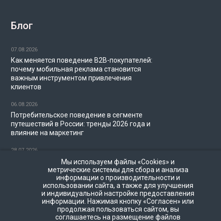
Блог
07.08.2026
Как меняется поведение B2B-покупателей:
почему мобильная реклама становится
важным инструментом привлечения
клиентов
06.08.2026
Потребительское поведение в сегменте
путешествий в России: тренды 2026 года и
влияние на маркетинг
28.07.2026
Миллениалы и диджитал-маркетинг в 2026
Мы используем файлы «Cookies» и
году: как брендам охватить аудиторию
метрические системы для сбора и анализа
информации о производительности и
поколения Y
использовании сайта, а также для улучшения
и индивидуальной настройке предоставления
22.07.2026
информации. Нажимая кнопку «Согласен» или
Частота показов в программатик-рекламе:
продолжая пользоваться сайтом, вы
как не перегружать пользователей
соглашаетесь на размещение файлов